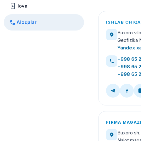
install_mobile
Ilova
call
Aloqalar
ISHLAB CHIQA
Buxoro vil
Geofizika 
Yandex xa
+998 65 
+998 65 
+998 65 
FIRMA MAGAZ
Buxoro sh.
Najot maga