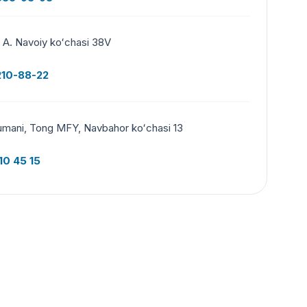
, A. Navoiy koʻchasi 38V
210-88-22
mani, Tong MFY, Navbahor koʻchasi 13
10 45 15