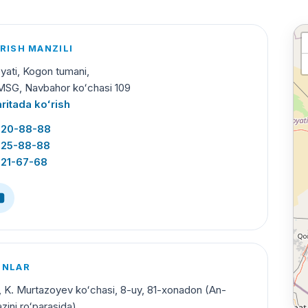
RISH MANZILI
oyati, Kogon tumani,
MSG, Navbahor koʻchasi 109
ritada koʻrish
220-88-88
225-88-88
221-67-68
INLAR
, K. Murtazoyev koʻchasi, 8-uy, 81-xonadon (An-
zini roʻparasida)