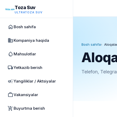
Toza Suv
ULTRATOZA SUV
home
Bosh sahifa
business
Kompaniya haqida
Bosh sahifa
Aloqala
Aloqa
water_drop
Mahsulotlar
local_shipping
Yetkazib berish
Telefon, Telegra
campaign
Yangiliklar / Aktsiyalar
work
Vakansiyalar
shopping_cart_checkout
Buyurtma berish