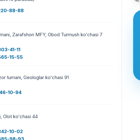
220-88-88
umani, Zarafshon MFY, Obod Turmush koʻchasi 7
03-41-11
565-15-55
or tumani, Geologlar koʻchasi 91
246-10-94
, Olot koʻchasi 44
342-10-02
685-98-93