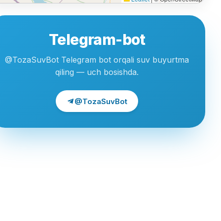
Telegram-bot
@TozaSuvBot Telegram bot orqali suv buyurtma
qiling — uch bosishda.
@TozaSuvBot