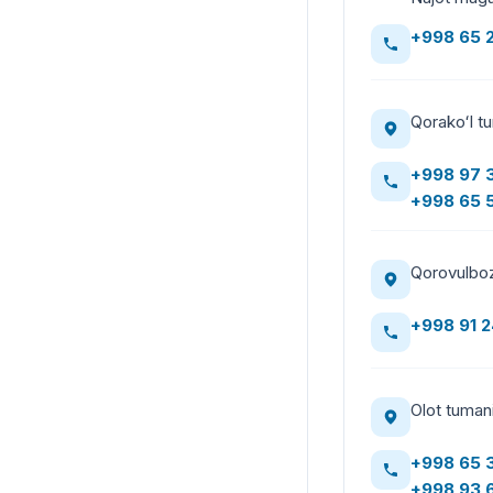
+998 65 
Qorakoʻl t
+998 97 3
+998 65 
Qorovulboz
+998 91 
Olot tumani
+998 65 
+998 93 