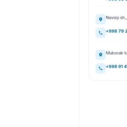
Navoiy sh.
+998 79 
Muborak tu
+998 91 4