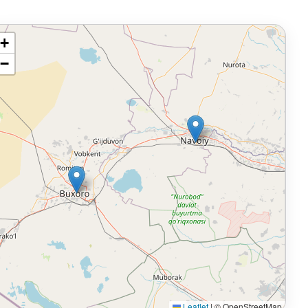
+
−
Leaflet
|
© OpenStreetMap