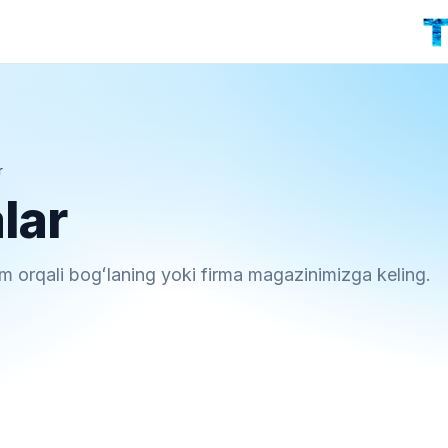
r
lar
m orqali bogʻlaning yoki firma magazinimizga keling.