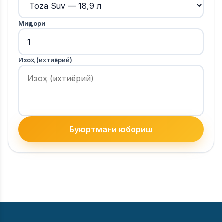
Миқдори
Изоҳ (ихтиёрий)
Буюртмани юбориш