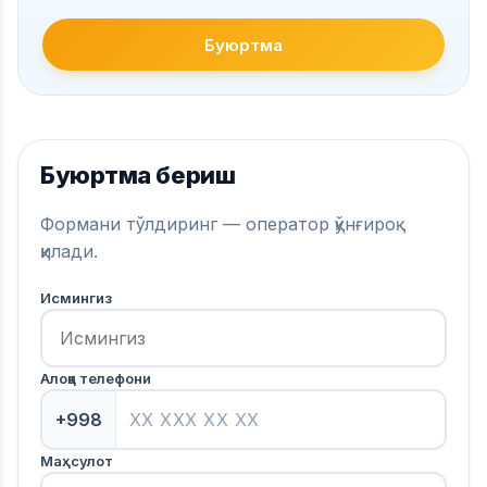
Буюртма
Буюртма бериш
Формани тўлдиринг — оператор қўнғироқ
қилади.
Исмингиз
Алоқа телефони
+998
Маҳсулот