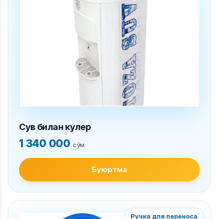
Сув билан кулер
1 340 000
сўм
Буюртма
Ручка для переноса