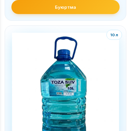
Буюртма
10 л