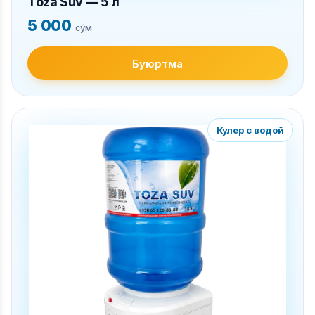
Toza Suv — 5 л
5 000
сўм
Буюртма
Кулер с водой