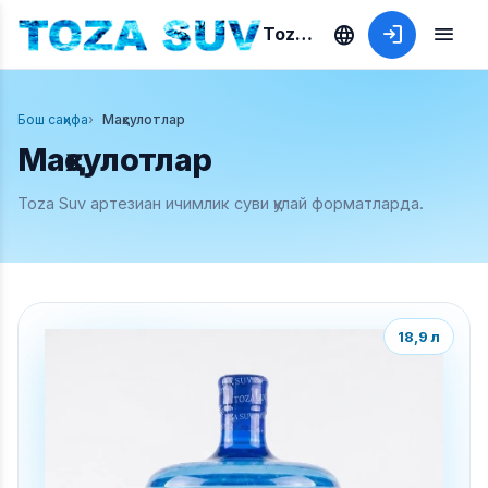
language
login
menu
Toza Suv
Бош саҳифа
Маҳсулотлар
Маҳсулотлар
Toza Suv артезиан ичимлик суви қулай форматларда.
18,9 л