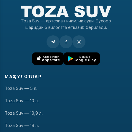
Toza Suv — артезиан ичимлик суви. Бухоро
шаҳридан 5 вилоятга етказиб берилади.
Юклаб олинг
Мавжуд
App Store
Google Play
МАҲСУЛОТЛАР
Toza Suv — 5 л.
Toza Suv — 10 л.
Toza Suv — 18,9 л.
Toza Suv — 19 л.