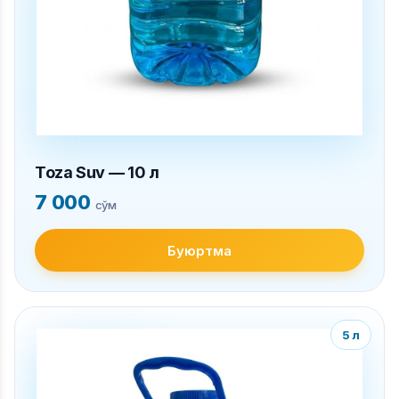
Toza Suv — 10 л
7 000
сўм
Буюртма
5 л